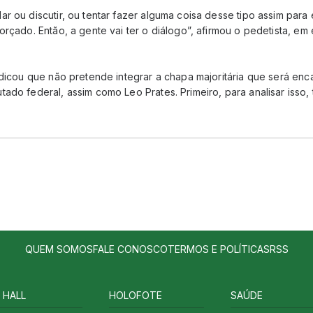
r ou discutir, ou tentar fazer alguma coisa desse tipo assim para e
rçado. Então, a gente vai ter o diálogo”, afirmou o pedetista, em e
indicou que não pretende integrar a chapa majoritária que será e
ado federal, assim como Leo Prates. Primeiro, para analisar isso,
QUEM SOMOS
FALE CONOSCO
TERMOS E POLÍTICAS
RSS
 HALL
HOLOFOTE
SAÚDE