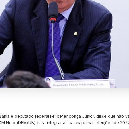
ahia e deputado federal Félix Mendonça Júnior, disse que não va
M Neto (DEM/UB) para integrar a sua chapa nas eleições de 2022