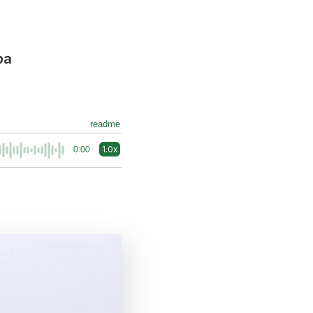
pa
readme
1.0x
0:00