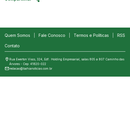
Quem Somos
Fale Conosco
Termos e Políticas
RSS
Contato
Rua Ewerton Visco, 324, Edf.: Holding Empresarial, salas 805 a 807 Caminho das
Árvores - Cep: 41820-022
redacao@bahianoticias.com.br