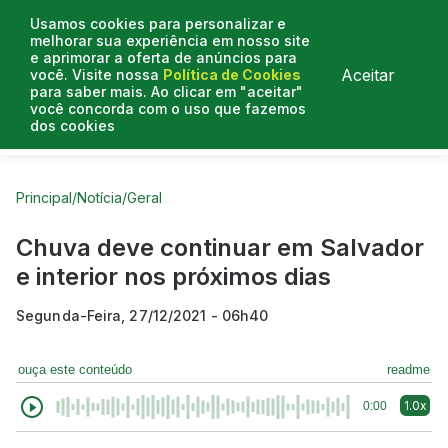
Usamos cookies para personalizar e
melhorar sua experiência em nosso site
e aprimorar a oferta de anúncios para
Aceitar
você. Visite nossa
Política de Cookies
para saber mais. Ao clicar em "aceitar"
você concorda com o uso que fazemos
dos cookies
Curtas do Poder
Artigos
Entrevistas
Podcasts
Principal
/
Notícia
/
Geral
Chuva deve continuar em Salvador
e interior nos próximos dias
Segunda-Feira, 27/12/2021 - 06h40
ouça este conteúdo
readme
1.0x
0:00