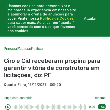
Usamos cookies para personalizar e
melhorar sua experiência em nosso site
e aprimorar a oferta de anúncios para
Aceitar
você. Visite nossa
Política de Cookies
para saber mais. Ao clicar em "aceitar"
você concorda com o uso que fazemos
dos cookies
Curtas do Poder
Artigos
Entrevistas
Podcasts
Principal
/
Notícia
/
Política
Ciro e Cid receberam propina para
garantir vitória de construtora em
licitações, diz PF
Quarta-Feira, 15/12/2021 - 09h20
ouça este conteúdo
readme
1.0x
0:00