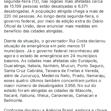
segunda-feira (13), nas regiões mais afetadas cerca
de 15.199 pessoas estão desalojadas e 6.371
desabrigadas. A população atingida chega a mais de
220 mil pessoas. Ao longo desta segunda-feira, o
governo federal, por meio de edição extra do Diário
Oficial da União, deve anunciar mais medidas em
benefício das cidades atingidas.
Diante da situação, o governador Rui Costa declarou
situação de emergência em pelo menos 51
municípios. Já o governo federal reconheceu até
agora o estado de emergência em 24 municípios
baianos. As cidades mais afetadas são Eunápolis,
Guaratinga, Itabela, Itanhém, Mucuri, Porto Seguro,
Santa Cruz Cabrália, Teixeira de Freitas e Vereda,
além de Jucuruçú, Medeiros Neto, Prado, Itamaraju,
esses quatro últimos também concentram juntos o
maior número de desabrigados 3.956. No sul do
estado foram atingidas as cidades de Mascote,
Itacaré, Itabuna, Ilhéus, Canavieiras, Camacan e
Belmonte.
Conforme divulgou a Agência Brasil, embora a chuva