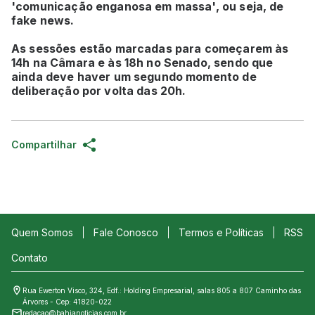
'comunicação enganosa em massa', ou seja, de
fake news.
As sessões estão marcadas para começarem às
14h na Câmara e às 18h no Senado, sendo que
ainda deve haver um segundo momento de
deliberação por volta das 20h.
Compartilhar
Quem Somos
Fale Conosco
Termos e Políticas
RSS
Contato
Rua Ewerton Visco, 324, Edf.: Holding Empresarial, salas 805 a 807 Caminho das
Árvores - Cep: 41820-022
redacao@bahianoticias.com.br