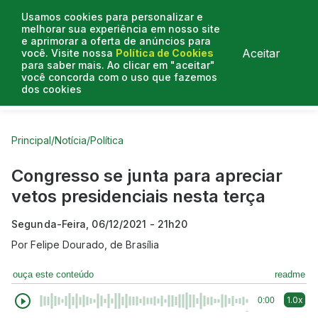
Usamos cookies para personalizar e
melhorar sua experiência em nosso site
e aprimorar a oferta de anúncios para
Aceitar
você. Visite nossa
Política de Cookies
para saber mais. Ao clicar em "aceitar"
você concorda com o uso que fazemos
dos cookies
Curtas do Poder
Artigos
Entrevistas
Podcasts
Principal
/
Notícia
/
Política
Congresso se junta para apreciar
vetos presidenciais nesta terça
Segunda-Feira, 06/12/2021 - 21h20
Por
Felipe Dourado, de Brasília
ouça este conteúdo
readme
1.0x
0:00