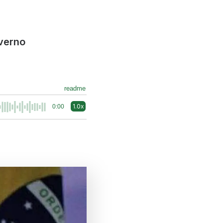
overno
readme
1.0x
0:00