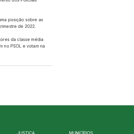
uma posição sobre as
trimestre de 2022.
tores da classe média
icam no PSOL e votam na
JUSTIÇA
MUNICÍPIOS