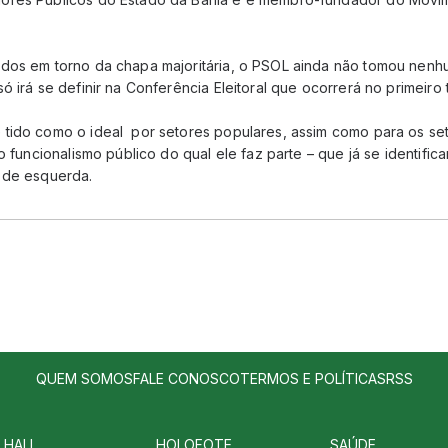
dos em torno da chapa majoritária, o PSOL ainda não tomou nenh
ó irá se definir na Conferência Eleitoral que ocorrerá no primeiro 
tido como o ideal por setores populares, assim como para os se
do funcionalismo público do qual ele faz parte – que já se identif
 de esquerda.
QUEM SOMOS
FALE CONOSCO
TERMOS E POLÍTICAS
RSS
 HALL
HOLOFOTE
SAÚDE