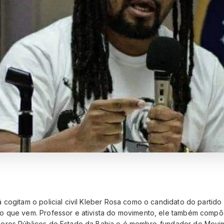
cogitam o policial civil Kleber Rosa como o candidato do partido n
o que vem. Professor e ativista do movimento, ele também compõ
ores Públicos do Estado da Bahia e é membro-fundador do Movime