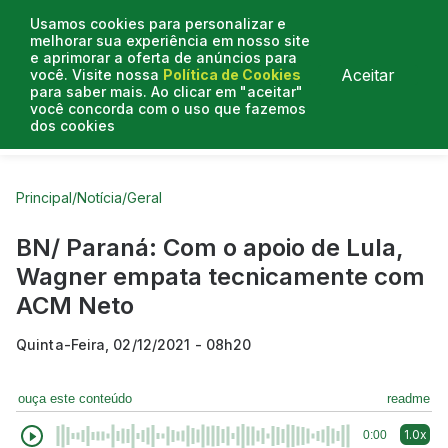
Usamos cookies para personalizar e
melhorar sua experiência em nosso site
e aprimorar a oferta de anúncios para
Aceitar
você. Visite nossa
Política de Cookies
para saber mais. Ao clicar em "aceitar"
você concorda com o uso que fazemos
dos cookies
Curtas do Poder
Artigos
Entrevistas
Podcasts
Principal
/
Notícia
/
Geral
BN/ Paraná: Com o apoio de Lula,
Wagner empata tecnicamente com
ACM Neto
Quinta-Feira, 02/12/2021 - 08h20
ouça este conteúdo
readme
1.0x
0:00