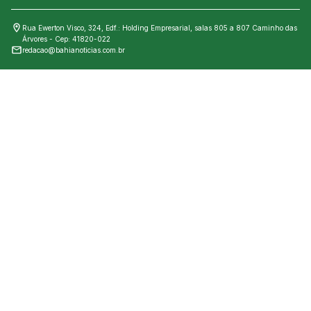
Rua Ewerton Visco, 324, Edf.: Holding Empresarial, salas 805 a 807 Caminho das
Árvores - Cep: 41820-022
redacao@bahianoticias.com.br