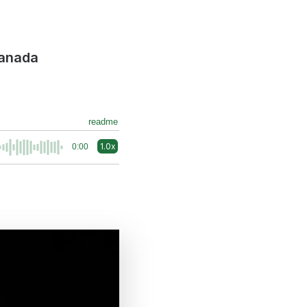
lanada
readme
1.0x
0:00