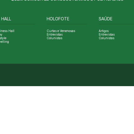
 HALL
HOLOFOTE
SAÚDE
iness Hall
Curtas e Venenosas
Artigos
oy
Entrevistas
Entrevistas
style
Colunistas
Colunistas
velling