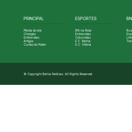
PRINCIPAL
ESPORTES
BN
Pérola do dia
BN na Bola
Bus
Charges
Entrevistas
Enj
Entrevistas
Colunistas
Life
Artigos
E.C. Bahia
Tra
Curtas do Poder
E.C. Vitória
© Copyright Bahia Notícias. All Rights Reserved