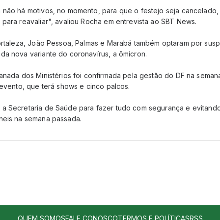
 não há motivos, no momento, para que o festejo seja cancelado,
 para reavaliar", avaliou Rocha em entrevista ao SBT News.
Fortaleza, João Pessoa, Palmas e Marabá também optaram por susp
da nova variante do coronavírus, a ômicron.
lanada dos Ministérios foi confirmada pela gestão do DF na seman
 evento, que terá shows e cinco palcos.
 a Secretaria de Saúde para fazer tudo com segurança e evitand
neis na semana passada.
QUEM SOMOS
FALE CONOSCO
TERMOS E POLÍTICAS
RSS