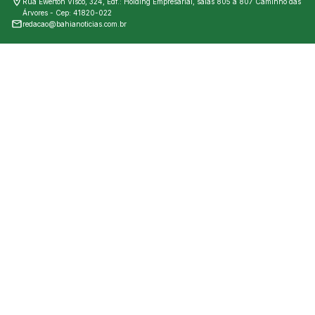
Rua Ewerton Visco, 324, Edf.: Holding Empresarial, salas 805 a 807 Caminho das
Árvores - Cep: 41820-022
redacao@bahianoticias.com.br