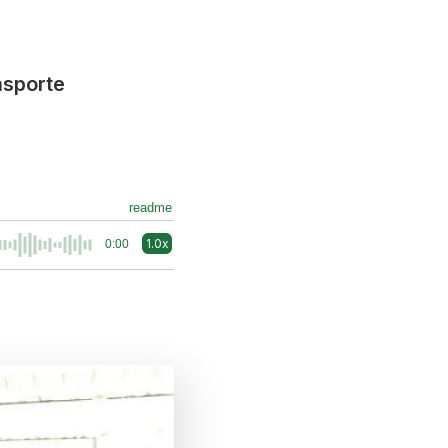
nsporte
readme
1.0x
0:00