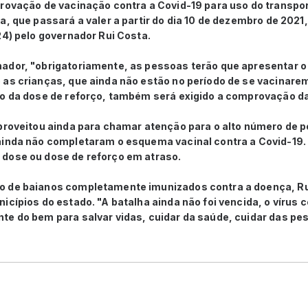
provação de vacinação contra a Covid-19 para uso do transpor
, que passará a valer a partir do dia 10 de dezembro de 2021,
24) pelo governador Rui Costa.
ador, "obrigatoriamente, as pessoas terão que apresentar o
 as crianças, que ainda não estão no período de se vacinare
o da dose de reforço, também será exigido a comprovação da 
proveitou ainda para chamar atenção para o alto número de
ainda não completaram o esquema vacinal contra a Covid-19.
dose ou dose de reforço em atraso.
 de baianos completamente imunizados contra a doença, Rui 
icípios do estado. "A batalha ainda não foi vencida, o vírus 
te do bem para salvar vidas, cuidar da saúde, cuidar das pes