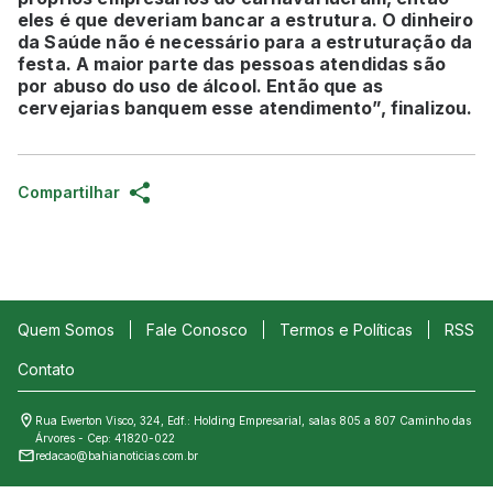
eles é que deveriam bancar a estrutura. O dinheiro
da Saúde não é necessário para a estruturação da
festa. A maior parte das pessoas atendidas são
por abuso do uso de álcool. Então que as
cervejarias banquem esse atendimento”, finalizou.
Compartilhar
Quem Somos
Fale Conosco
Termos e Políticas
RSS
Contato
Rua Ewerton Visco, 324, Edf.: Holding Empresarial, salas 805 a 807 Caminho das
Árvores - Cep: 41820-022
redacao@bahianoticias.com.br