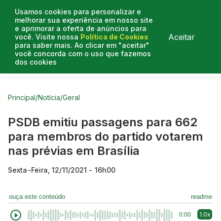
Usamos cookies para personalizar e
melhorar sua experiência em nosso site
e aprimorar a oferta de anúncios para
Aceitar
você. Visite nossa
Política de Cookies
para saber mais. Ao clicar em "aceitar"
você concorda com o uso que fazemos
dos cookies
Curtas do Poder
Artigos
Entrevistas
Podcasts
Principal
/
Notícia
/
Geral
PSDB emitiu passagens para 662
para membros do partido votarem
nas prévias em Brasília
Sexta-Feira, 12/11/2021 - 16h00
ouça este conteúdo
readme
1.0x
0:00