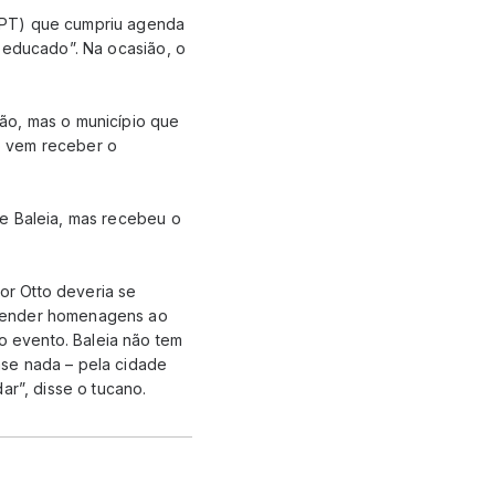
(PT) que cumpriu agenda
l-educado”. Na ocasião, o
ão, mas o município que
o vem receber o
de Baleia, mas recebeu o
dor Otto deveria se
 render homenagens ao
 evento. Baleia não tem
ase nada – pela cidade
ar”, disse o tucano.