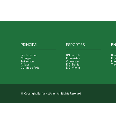
PRINCIPAL
ESPORTES
BN
Pérola do dia
BN na Bola
Bus
Charges
Entrevistas
Enj
Entrevistas
Colunistas
Life
Artigos
E.C. Bahia
Tra
Curtas do Poder
E.C. Vitória
© Copyright Bahia Notícias. All Rights Reserved