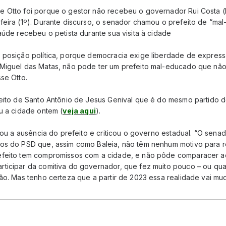
e Otto foi porque o gestor não recebeu o governador Rui Costa 
feira (1º). Durante discurso, o senador chamou o prefeito de “ma
aúde recebeu o petista durante sua visita à cidade
 posição política, porque democracia exige liberdade de express
 Miguel das Matas, não pode ter um prefeito mal-educado que nã
se Otto.
feito de Santo Antônio de Jesus Genival que é do mesmo partido 
u a cidade ontem (
veja aqui
).
icou a ausência do prefeito e criticou o governo estadual. “O sena
tos do PSD que, assim como Baleia, não têm nenhum motivo para
efeito tem compromissos com a cidade, e não pôde comparacer ao
ticipar da comitiva do governador, que fez muito pouco – ou qu
ão. Mas tenho certeza que a partir de 2023 essa realidade vai mud