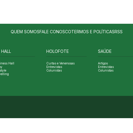
QUEM SOMOS
FALE CONOSCO
TERMOS E POLÍTICAS
RSS
 HALL
HOLOFOTE
SAÚDE
iness Hall
Curtas e Venenosas
Artigos
oy
Entrevistas
Entrevistas
style
Colunistas
Colunistas
velling