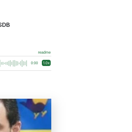
PSDB
readme
1.0x
0:00