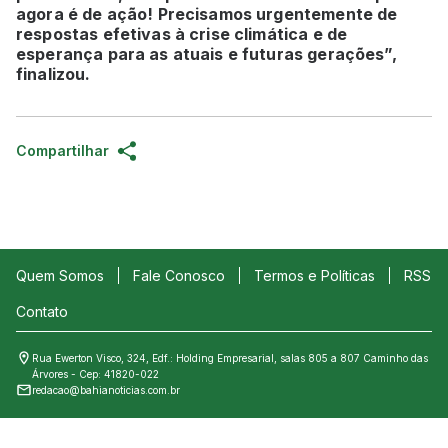
agora é de ação! Precisamos urgentemente de
respostas efetivas à crise climática e de
esperança para as atuais e futuras gerações”,
finalizou.
Compartilhar
Quem Somos
Fale Conosco
Termos e Políticas
RSS
Contato
Rua Ewerton Visco, 324, Edf.: Holding Empresarial, salas 805 a 807 Caminho das
Árvores - Cep: 41820-022
redacao@bahianoticias.com.br