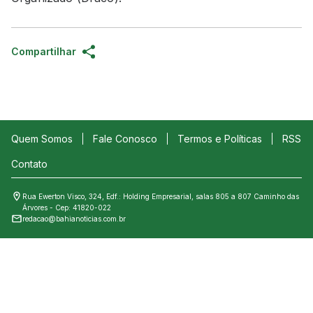
Compartilhar
Quem Somos
Fale Conosco
Termos e Políticas
RSS
Contato
Rua Ewerton Visco, 324, Edf.: Holding Empresarial, salas 805 a 807 Caminho das
Árvores - Cep: 41820-022
redacao@bahianoticias.com.br