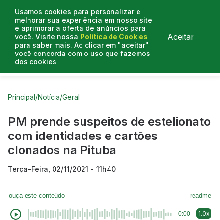
Usamos cookies para personalizar e
melhorar sua experiência em nosso site
e aprimorar a oferta de anúncios para
Aceitar
você. Visite nossa
Política de Cookies
para saber mais. Ao clicar em "aceitar"
você concorda com o uso que fazemos
dos cookies
Curtas do Poder
Artigos
Entrevistas
Podcasts
Principal
/
Notícia
/
Geral
PM prende suspeitos de estelionato
com identidades e cartões
clonados na Pituba
Terça-Feira, 02/11/2021 - 11h40
ouça este conteúdo
readme
1.0x
0:00