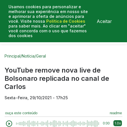
Usamos cookies para personalizar e
melhorar sua experiência em nosso site
e aprimorar a oferta de anúncios para
Aceitar
você. Visite nossa
Política de Cookies
para saber mais. Ao clicar em "aceitar"
você concorda com o uso que fazemos
dos cookies
Curtas do Poder
Artigos
Entrevistas
Podcasts
Principal
/
Notícia
/
Geral
YouTube remove nova live de
Bolsonaro replicada no canal de
Carlos
Sexta-Feira, 29/10/2021 - 17h25
ouça este conteúdo
readme
1.0x
0:00