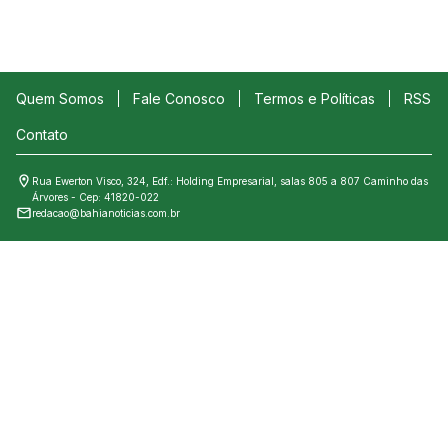
Quem Somos
Fale Conosco
Termos e Políticas
RSS
Contato
Rua Ewerton Visco, 324, Edf.: Holding Empresarial, salas 805 a 807 Caminho das
Árvores - Cep: 41820-022
redacao@bahianoticias.com.br