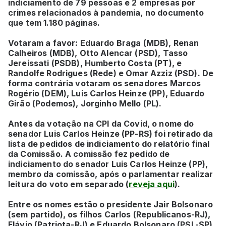
indiciamento de 79 pessoas e 2 empresas por
crimes relacionados à pandemia, no documento
que tem 1.180 páginas.
Votaram a favor: Eduardo Braga (MDB), Renan
Calheiros (MDB), Otto Alencar (PSD), Tasso
Jereissati (PSDB), Humberto Costa (PT), e
Randolfe Rodrigues (Rede) e Omar Azziz (PSD). De
forma contrária votaram os senadores Marcos
Rogério (DEM), Luis Carlos Heinze (PP), Eduardo
Girão (Podemos), Jorginho Mello (PL).
A
ntes da votação na CPI da Covid, o nome do
senador Luis Carlos Heinze (PP-RS) foi retirado da
lista de pedidos de indiciamento do relatório final
da Comissão. A comissão fez pedido de
indiciamento do senador Luis Carlos Heinze (PP),
membro da comissão, após o parlamentar realizar
leitura do voto em separado (
reveja aqui
).
Entre os nomes estão o presidente Jair Bolsonaro
(sem partido), os filhos Carlos (Republicanos-RJ),
Flávio (Patriota-RJ) e Eduardo Bolsonaro (PSL-SP),