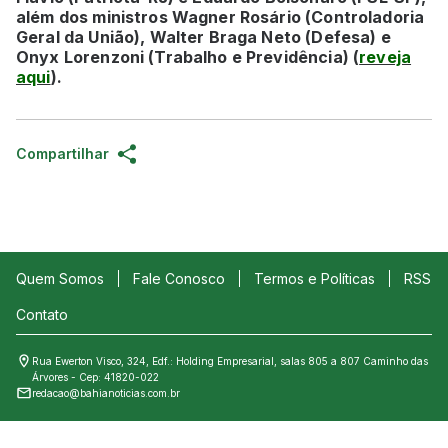
além dos ministros Wagner Rosário (Controladoria
Geral da União), Walter Braga Neto (Defesa) e
Onyx Lorenzoni (Trabalho e Previdência) (
reveja
aqui
).
Compartilhar
Quem Somos
Fale Conosco
Termos e Políticas
RSS
Contato
Rua Ewerton Visco, 324, Edf.: Holding Empresarial, salas 805 a 807 Caminho das
Árvores - Cep: 41820-022
redacao@bahianoticias.com.br