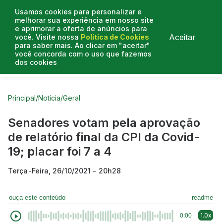
Usamos cookies para personalizar e
melhorar sua experiência em nosso site
e aprimorar a oferta de anúncios para
Aceitar
você. Visite nossa
Política de Cookies
para saber mais. Ao clicar em "aceitar"
você concorda com o uso que fazemos
dos cookies
Curtas do Poder
Artigos
Entrevistas
Podcasts
Principal
/
Notícia
/
Geral
Senadores votam pela aprovação
de relatório final da CPI da Covid-
19; placar foi 7 a 4
Terça-Feira, 26/10/2021 - 20h28
ouça este conteúdo
readme
1.0x
0:00