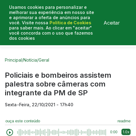
Usamos cookies para personalizar e
melhorar sua experiência em nosso site
e aprimorar a oferta de anúncios para
Aceitar
você. Visite nossa
Política de Cookies
para saber mais. Ao clicar em "aceitar"
você concorda com o uso que fazemos
dos cookies
Curtas do Poder
Artigos
Entrevistas
Podcasts
Principal
/
Notícia
/
Geral
Policiais e bombeiros assistem
palestra sobre câmeras com
integrante da PM de SP
Sexta-Feira, 22/10/2021 - 17h40
ouça este conteúdo
readme
1.0x
0:00