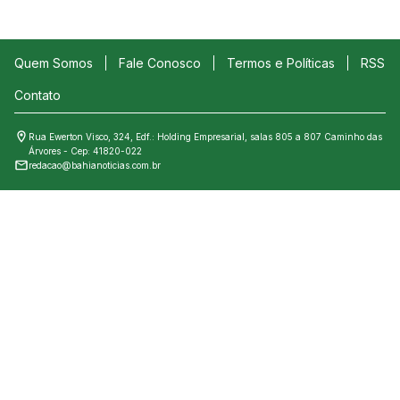
Quem Somos
Fale Conosco
Termos e Políticas
RSS
Contato
Rua Ewerton Visco, 324, Edf.: Holding Empresarial, salas 805 a 807 Caminho das
Árvores - Cep: 41820-022
redacao@bahianoticias.com.br