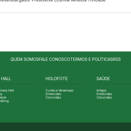
QUEM SOMOS
FALE CONOSCO
TERMOS E POLÍTICAS
RSS
 HALL
HOLOFOTE
SAÚDE
iness Hall
Curtas e Venenosas
Artigos
oy
Entrevistas
Entrevistas
style
Colunistas
Colunistas
velling