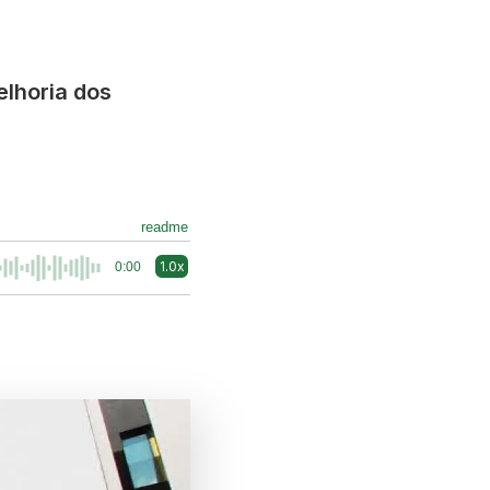
lhoria dos
readme
1.0x
0:00