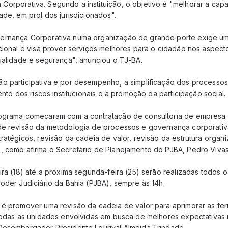
orporativa. Segundo a instituição, o objetivo é "melhorar a ca
ade, em prol dos jurisdicionados".
ernança Corporativa numa organização de grande porte exige u
cional e visa prover serviços melhores para o cidadão nos aspect
qualidade e segurança", anunciou o TJ-BA.
o participativa e por desempenho, a simplificação dos processos
ento dos riscos institucionais e a promoção da participação social.
rograma começaram com a contratação de consultoria de empresa 
de revisão da metodologia de processos e governança corporativ
tratégicos, revisão da cadeia de valor, revisão da estrutura orga
, como afirma o Secretário de Planejamento do PJBA, Pedro Vivas
ira (18) até a próxima segunda-feira (25) serão realizadas todos 
oder Judiciário da Bahia (PJBA), sempre às 14h.
 é promover uma revisão da cadeia de valor para aprimorar as fe
 todas as unidades envolvidas em busca de melhores expectativas 
Desembargador Presidente Lourival Almeida Trindade.