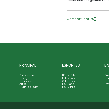
Compartilhar
PRINCIPAL
ESPORTES
BN
Pérola do dia
BN na Bola
Bus
Charges
Entrevistas
Enj
Entrevistas
Colunistas
Life
Artigos
E.C. Bahia
Tra
Curtas do Poder
E.C. Vitória