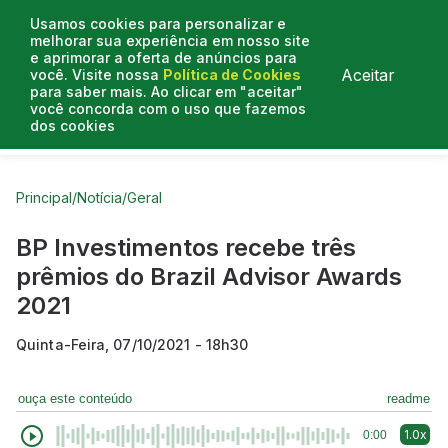
Usamos cookies para personalizar e
melhorar sua experiência em nosso site
e aprimorar a oferta de anúncios para
Aceitar
você. Visite nossa
Política de Cookies
para saber mais. Ao clicar em "aceitar"
você concorda com o uso que fazemos
dos cookies
Curtas do Poder
Artigos
Entrevistas
Podcasts
Principal
/
Notícia
/
Geral
BP Investimentos recebe três
prêmios do Brazil Advisor Awards
2021
Quinta-Feira, 07/10/2021 - 18h30
ouça este conteúdo
readme
1.0x
0:00