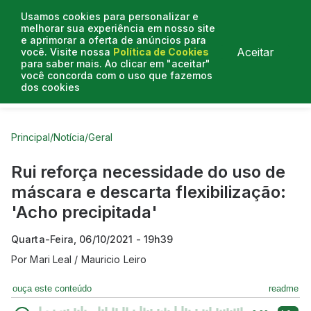
Usamos cookies para personalizar e
melhorar sua experiência em nosso site
e aprimorar a oferta de anúncios para
Aceitar
você. Visite nossa
Política de Cookies
para saber mais. Ao clicar em "aceitar"
você concorda com o uso que fazemos
dos cookies
Curtas do Poder
Artigos
Entrevistas
Podcasts
Principal
/
Notícia
/
Geral
Rui reforça necessidade do uso de
máscara e descarta flexibilização:
'Acho precipitada'
Quarta-Feira, 06/10/2021 - 19h39
Por
Mari Leal / Mauricio Leiro
ouça este conteúdo
readme