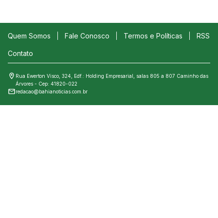
Quem Somos
Fale Conosco
Termos e Políticas
RSS
Contato
Rua Ewerton Visco, 324, Edf.: Holding Empresarial, salas 805 a 807 Caminho das
Árvores - Cep: 41820-022
redacao@bahianoticias.com.br