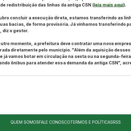
e redistribuição das linhas da antiga CSN (
leia mais aqui
).
ubro concluir a execução direta, estamos transferindo as lin
uas bacias, de forma provisória. Já vínhamos transferindo pa
 diz o gestor.
 outro momento, a prefeitura deve contratar uma nova empres
erada diretamente pelo município. "Além da aquisição desse
 e já vamos botar em circulação na sexta ou na segunda-fei
cando ônibus para atender essa demanda da antiga CSN", acr
QUEM SOMOS
FALE CONOSCO
TERMOS E POLÍTICAS
RSS