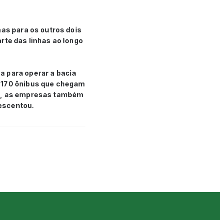
has para os outros dois
rte das linhas ao longo
a para operar a bacia
s 170 ônibus que chegam
ra, as empresas também
escentou.