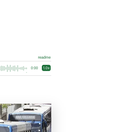
readme
1.0x
0:00