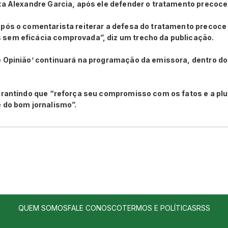
ta Alexandre Garcia, após ele defender o tratamento precoce
após o comentarista reiterar a defesa do tratamento precoce
sem eficácia comprovada”, diz um trecho da publicação.
 Opinião’ continuará na programação da emissora, dentro do j
arantindo que “reforça seu compromisso com os fatos e a plu
 do bom jornalismo”.
QUEM SOMOS
FALE CONOSCO
TERMOS E POLÍTICAS
RSS