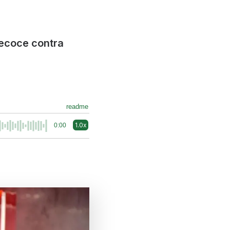
recoce contra
readme
1.0x
0:00