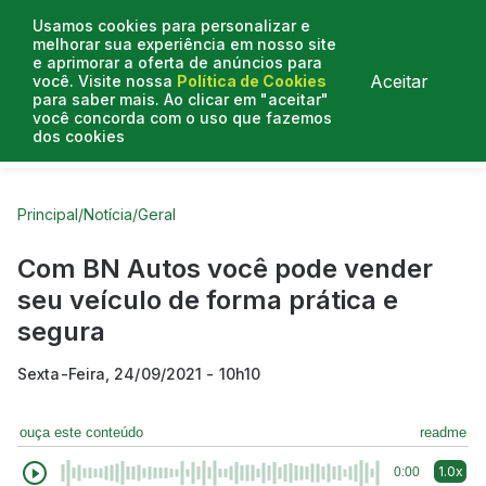
Usamos cookies para personalizar e
melhorar sua experiência em nosso site
e aprimorar a oferta de anúncios para
Aceitar
você. Visite nossa
Política de Cookies
para saber mais. Ao clicar em "aceitar"
você concorda com o uso que fazemos
dos cookies
Curtas do Poder
Artigos
Entrevistas
Podcasts
Principal
/
Notícia
/
Geral
Com BN Autos você pode vender
seu veículo de forma prática e
segura
Sexta-Feira, 24/09/2021 - 10h10
ouça este conteúdo
readme
1.0x
0:00