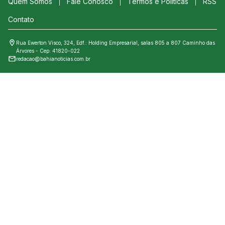
Quem Somos
Fale Conosco
Termos e Políticas
RSS
Contato
Rua Ewerton Visco, 324, Edf.: Holding Empresarial, salas 805 a 807 Caminho das
Árvores - Cep: 41820-022
redacao@bahianoticias.com.br