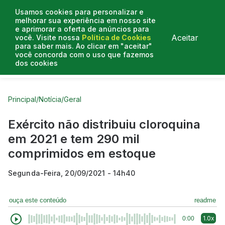
Usamos cookies para personalizar e
melhorar sua experiência em nosso site
e aprimorar a oferta de anúncios para
Aceitar
você. Visite nossa
Política de Cookies
para saber mais. Ao clicar em "aceitar"
você concorda com o uso que fazemos
dos cookies
Curtas do Poder
Artigos
Entrevistas
Podcasts
Principal
/
Notícia
/
Geral
Exército não distribuiu cloroquina
em 2021 e tem 290 mil
comprimidos em estoque
Segunda-Feira, 20/09/2021 - 14h40
ouça este conteúdo
readme
1.0x
0:00