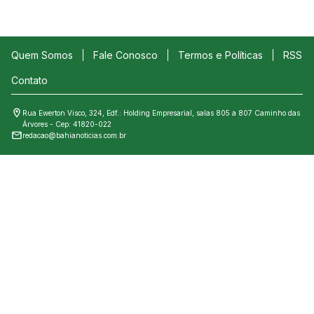
Quem Somos
Fale Conosco
Termos e Políticas
RSS
Contato
Rua Ewerton Visco, 324, Edf.: Holding Empresarial, salas 805 a 807 Caminho das
Árvores - Cep: 41820-022
redacao@bahianoticias.com.br