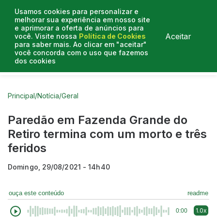
Usamos cookies para personalizar e
melhorar sua experiência em nosso site
e aprimorar a oferta de anúncios para
Aceitar
você. Visite nossa
Política de Cookies
para saber mais. Ao clicar em "aceitar"
você concorda com o uso que fazemos
dos cookies
Curtas do Poder
Artigos
Entrevistas
Podcasts
Principal
/
Notícia
/
Geral
Paredão em Fazenda Grande do
Retiro termina com um morto e três
feridos
Domingo, 29/08/2021 - 14h40
ouça este conteúdo
readme
1.0x
0:00