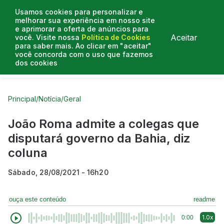
Usamos cookies para personalizar e
melhorar sua experiência em nosso site
e aprimorar a oferta de anúncios para
Aceitar
você. Visite nossa
Política de Cookies
para saber mais. Ao clicar em "aceitar"
você concorda com o uso que fazemos
dos cookies
Curtas do Poder
Artigos
Entrevistas
Podcasts
Principal
/
Notícia
/
Geral
João Roma admite a colegas que
disputará governo da Bahia, diz
coluna
Sábado, 28/08/2021 - 16h20
ouça este conteúdo
readme
1.0x
0:00