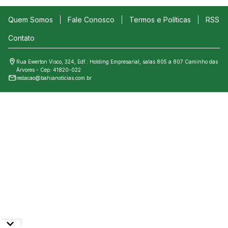
Quem Somos
Fale Conosco
Termos e Políticas
RSS
Contato
Rua Ewerton Visco, 324, Edf.: Holding Empresarial, salas 805 a 807 Caminho das
Árvores - Cep: 41820-022
redacao@bahianoticias.com.br