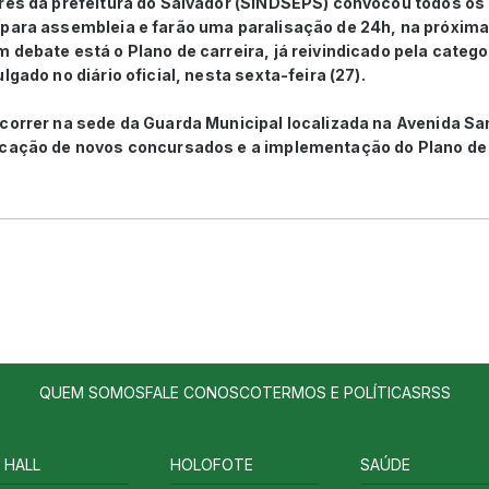
ores da prefeitura do Salvador (SINDSEPS) convocou todos os 
para assembleia e farão uma paralisação de 24h, na próxima q
 debate está o Plano de carreira, já reivindicado pela categor
lgado no diário oficial, nesta sexta-feira (27).
correr na sede da Guarda Municipal localizada na Avenida Sa
ocação de novos concursados e a implementação do Plano de 
QUEM SOMOS
FALE CONOSCO
TERMOS E POLÍTICAS
RSS
 HALL
HOLOFOTE
SAÚDE