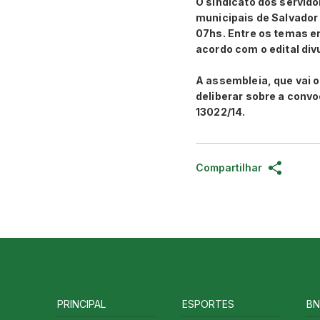
O sindicato dos servid
municipais de Salvador 
07hs. Entre os temas em
acordo com o edital divu
A assembleia, que vai o
deliberar sobre a conv
13022/14.
Compartilhar
PRINCIPAL
ESPORTES
BN