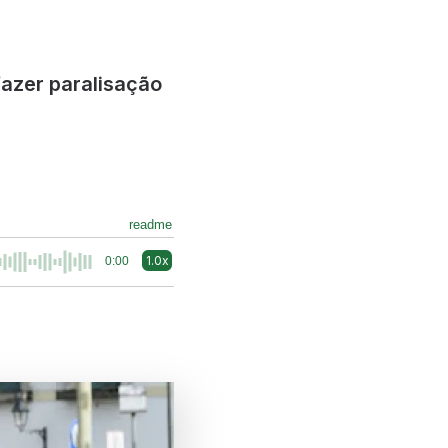
azer paralisação
readme
1.0x
0:00