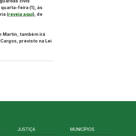
guardas civis
uarta-feira (1), às
ia (
reveja aqui
), de
n Martin, também irá
Cargos, previsto na Lei
JUSTIÇA
MUNICÍPIOS