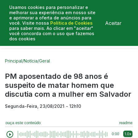
Usamos cookies para personalizar e
melhorar sua experiência em nosso site
e aprimorar a oferta de anúncios para
Aceitar
você. Visite nossa
Política de Cookies
para saber mais. Ao clicar em "aceitar"
você concorda com o uso que fazemos
dos cookies
Curtas do Poder
Artigos
Entrevistas
Podcasts
Principal
/
Notícia
/
Geral
PM aposentado de 98 anos é
suspeito de matar homem que
discutia com a mulher em Salvador
Segunda-Feira, 23/08/2021 - 12h10
ouça este conteúdo
readme
1.0x
0:00