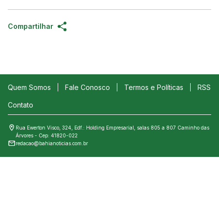
Compartilhar
Quem Somos
Fale Conosco
Termos e Políticas
RSS
Contato
Rua Ewerton Visco, 324, Edf.: Holding Empresarial, salas 805 a 807 Caminho das
Árvores - Cep: 41820-022
redacao@bahianoticias.com.br