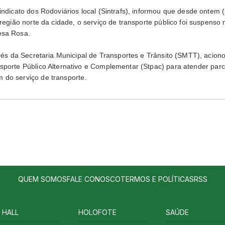
indicato dos Rodoviários local (Sintrafs), informou que desde ontem 
 região norte da cidade, o serviço de transporte público foi suspenso
esa Rosa.
avés da Secretaria Municipal de Transportes e Trânsito (SMTT), acion
sporte Público Alternativo e Complementar (Stpac) para atender pa
do serviço de transporte.
QUEM SOMOS
FALE CONOSCO
TERMOS E POLÍTICAS
RSS
 HALL
HOLOFOTE
SAÚDE