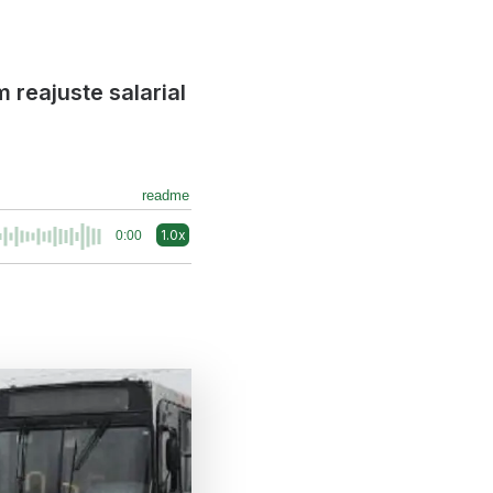
reajuste salarial
readme
1.0x
0:00