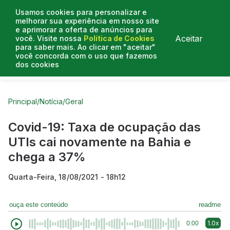
Usamos cookies para personalizar e
melhorar sua experiência em nosso site
e aprimorar a oferta de anúncios para
Aceitar
você. Visite nossa
Política de Cookies
para saber mais. Ao clicar em "aceitar"
você concorda com o uso que fazemos
dos cookies
Curtas do Poder
Artigos
Entrevistas
Podcasts
Principal
/
Notícia
/
Geral
Covid-19: Taxa de ocupação das
UTIs cai novamente na Bahia e
chega a 37%
Quarta-Feira, 18/08/2021 - 18h12
ouça este conteúdo
readme
1.0x
0:00