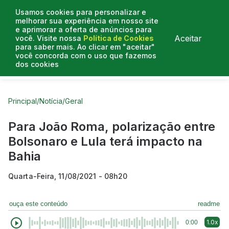
Usamos cookies para personalizar e
melhorar sua experiência em nosso site
e aprimorar a oferta de anúncios para
Aceitar
você. Visite nossa
Política de Cookies
para saber mais. Ao clicar em "aceitar"
você concorda com o uso que fazemos
dos cookies
Curtas do Poder
Artigos
Entrevistas
Podcasts
Principal
/
Notícia
/
Geral
Para João Roma, polarização entre
Bolsonaro e Lula terá impacto na
Bahia
Quarta-Feira, 11/08/2021 - 08h20
ouça este conteúdo
readme
1.0x
0:00