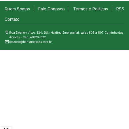
Quem Somos
Fale Conosco
Termos e Políticas
RSS
Contato
Rua Ewerton Visco, 324, Edf.: Holding Empresarial, salas 805 a 807 Caminho das
Árvores - Cep: 41820-022
redacao@bahianoticias.com.br