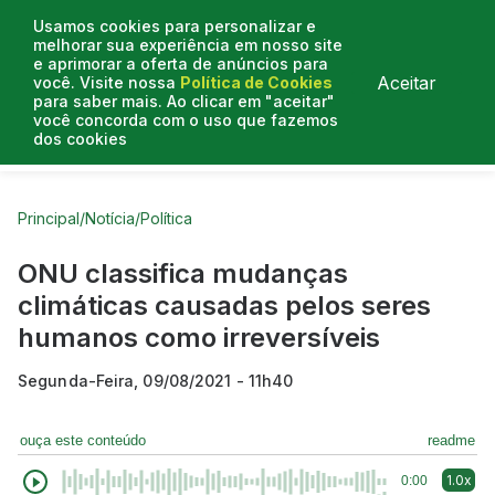
Usamos cookies para personalizar e
melhorar sua experiência em nosso site
e aprimorar a oferta de anúncios para
Aceitar
você. Visite nossa
Política de Cookies
para saber mais. Ao clicar em "aceitar"
você concorda com o uso que fazemos
dos cookies
Curtas do Poder
Artigos
Entrevistas
Podcasts
Principal
/
Notícia
/
Política
ONU classifica mudanças
climáticas causadas pelos seres
humanos como irreversíveis
Segunda-Feira, 09/08/2021 - 11h40
ouça este conteúdo
readme
1.0x
0:00