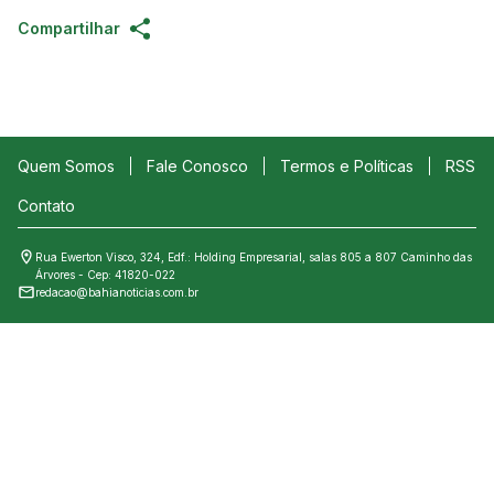
Compartilhar
Quem Somos
Fale Conosco
Termos e Políticas
RSS
Contato
Rua Ewerton Visco, 324, Edf.: Holding Empresarial, salas 805 a 807 Caminho das
Árvores - Cep: 41820-022
redacao@bahianoticias.com.br