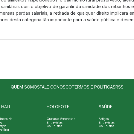
 sanitárias com o objetivo de garantir da sanidade dos rebanhos 
mensas perdas salariais, a retirada de qualquer direito implicara e
ores desta categoria tão importante para a saúde pública e desen
QUEM SOMOS
FALE CONOSCO
TERMOS E POLÍTICAS
RSS
 HALL
HOLOFOTE
SAÚDE
iness Hall
Curtas e Venenosas
Artigos
oy
Entrevistas
Entrevistas
style
Colunistas
Colunistas
velling