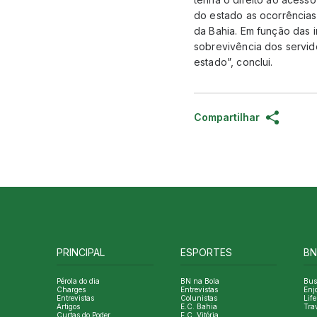
do estado as ocorrências
da Bahia. Em função das i
sobrevivência dos servid
estado”, conclui.
Compartilhar
PRINCIPAL
ESPORTES
BN
Pérola do dia
BN na Bola
Bus
Charges
Entrevistas
Enj
Entrevistas
Colunistas
Life
Artigos
E.C. Bahia
Tra
Curtas do Poder
E.C. Vitória