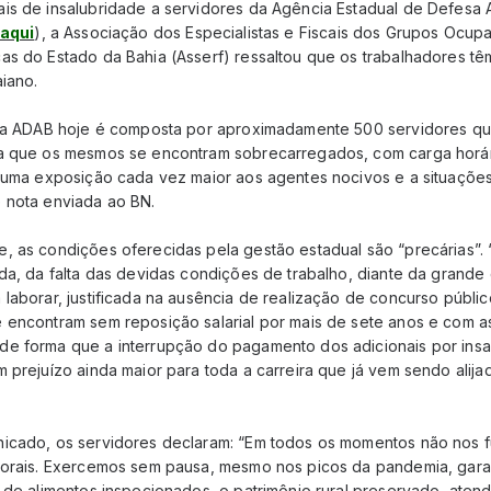
is de insalubridade a servidores da Agência Estadual de Defesa 
aqui
), a Associação dos Especialistas e Fiscais dos Grupos Ocupa
s do Estado da Bahia (Asserf) ressaltou que os trabalhadores têm
iano.
e a ADAB hoje é composta por aproximadamente 500 servidores q
a que os mesmos se encontram sobrecarregados, com carga horár
 uma exposição cada vez maior aos agentes nocivos e a situações 
 nota enviada ao BN.
, as condições oferecidas pela gestão estadual são “precárias”.
ada, da falta das devidas condições de trabalho, diante da gran
laborar, justificada na ausência de realização de concurso públic
 encontram sem reposição salarial por mais de sete anos e com a
e forma que a interrupção do pagamento dos adicionais por insa
 prejuízo ainda maior para toda a carreira que já vem sendo alija
icado, os servidores declaram: “Em todos os momentos não nos f
aborais. Exercemos sem pausa, mesmo nos picos da pandemia, gar
o de alimentos inspecionados, o patrimônio rural preservado, aten