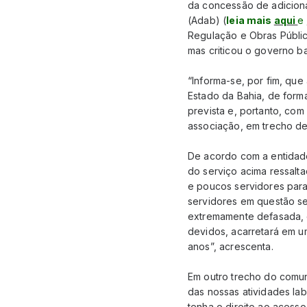
da concessão de adiciona
(Adab) (
leia mais
aqui
e
Regulação e Obras Pública
mas criticou o governo ba
“Informa-se, por fim, qu
Estado da Bahia, de form
prevista e, portanto, com
associação, em trecho de
De acordo com a entidade
do serviço acima ressalt
e poucos servidores para 
servidores em questão se
extremamente defasada, d
devidos, acarretará em um
anos”, acrescenta.
Em outro trecho do comun
das nossas atividades l
tenha o direito ao acess