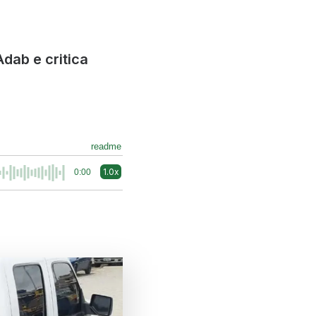
dab e critica
readme
1.0x
0:00