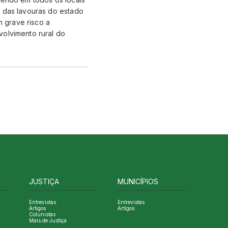
e das lavouras do estado
m grave risco a
volvimento rural do
JUSTIÇA
MUNICÍPIOS
Entrevistas
Entrevistas
Artigos
Artigos
Colunistas
Mais de Justiça