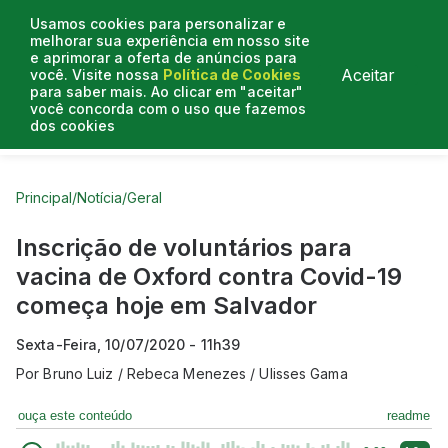
Usamos cookies para personalizar e
melhorar sua experiência em nosso site
e aprimorar a oferta de anúncios para
Aceitar
você. Visite nossa
Política de Cookies
para saber mais. Ao clicar em "aceitar"
você concorda com o uso que fazemos
dos cookies
Curtas do Poder
Artigos
Entrevistas
Podcasts
Principal
/
Notícia
/
Geral
Inscrição de voluntários para
vacina de Oxford contra Covid-19
começa hoje em Salvador
Sexta-Feira, 10/07/2020 - 11h39
Por
Bruno Luiz / Rebeca Menezes / Ulisses Gama
ouça este conteúdo
readme