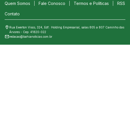
Quem Somos
Fale Conosco
Termos e Políticas
RSS
Contato
Rua Ewerton Visco, 324, Edf.: Holding Empresarial, salas 805 a 807 Caminho das
Árvores - Cep: 41820-022
redacao@bahianoticias.com.br