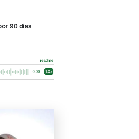
por 90 dias
readme
1.0x
0:00