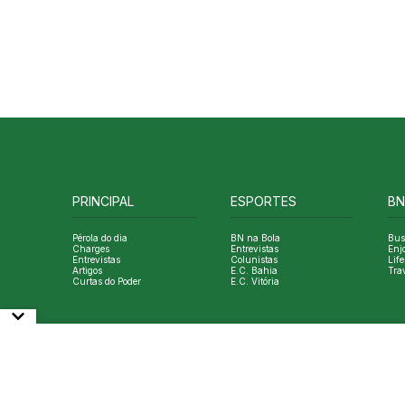
PRINCIPAL
ESPORTES
BN
Pérola do dia
BN na Bola
Bus
Charges
Entrevistas
Enj
Entrevistas
Colunistas
Life
Artigos
E.C. Bahia
Tra
Curtas do Poder
E.C. Vitória
© Copyright Bahia Notícias. All Rights Reserved