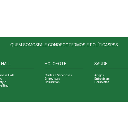
QUEM SOMOS
FALE CONOSCO
TERMOS E POLÍTICAS
RSS
 HALL
HOLOFOTE
SAÚDE
iness Hall
Curtas e Venenosas
Artigos
oy
Entrevistas
Entrevistas
style
Colunistas
Colunistas
velling