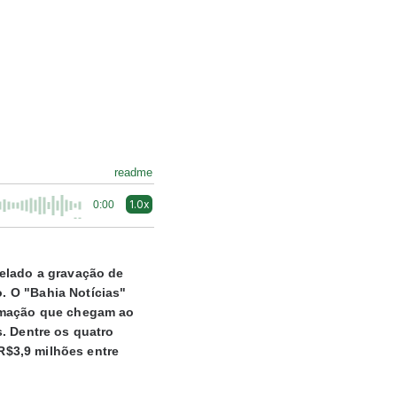
readme
1.0x
0:00
celado a gravação de
. O "Bahia Notícias"
ormação que chegam ao
s.
Dentre os quatro
 R$3,9 milhões entre