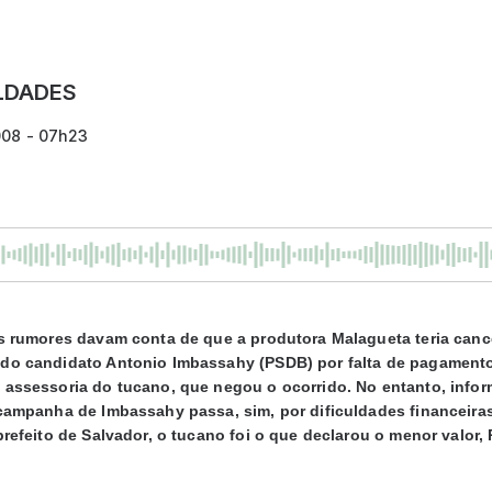
ULDADES
008 - 07h23
es rumores davam conta de que a produtora Malagueta teria can
do candidato Antonio Imbassahy (PSDB) por falta de pagamento
 assessoria do tucano, que negou o ocorrido. No entanto, inf
 campanha de Imbassahy passa, sim, por dificuldades financeira
prefeito de Salvador, o tucano foi o que declarou o menor valor,