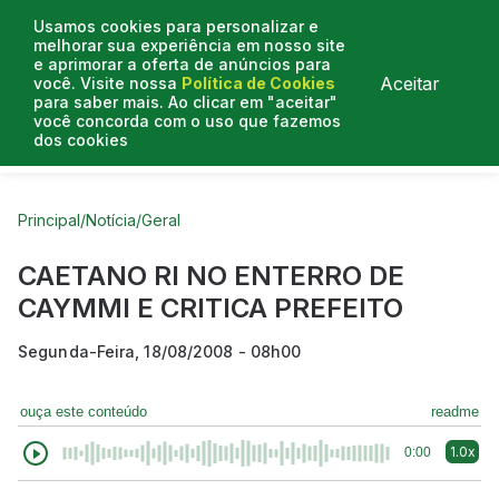
Usamos cookies para personalizar e
melhorar sua experiência em nosso site
e aprimorar a oferta de anúncios para
Aceitar
você. Visite nossa
Política de Cookies
para saber mais. Ao clicar em "aceitar"
você concorda com o uso que fazemos
dos cookies
Curtas do Poder
Artigos
Entrevistas
Podcasts
Principal
/
Notícia
/
Geral
CAETANO RI NO ENTERRO DE
CAYMMI E CRITICA PREFEITO
Segunda-Feira, 18/08/2008 - 08h00
ouça este conteúdo
readme
1.0x
0:00