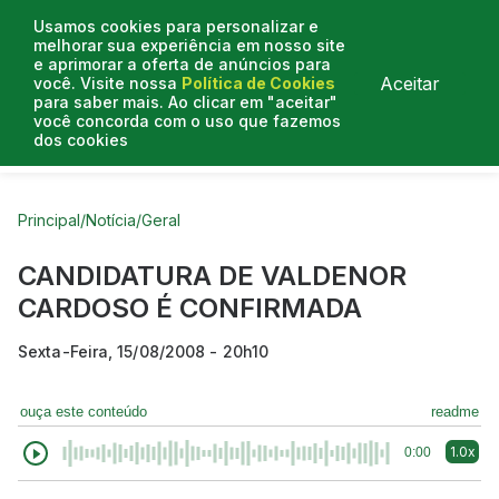
Usamos cookies para personalizar e
melhorar sua experiência em nosso site
e aprimorar a oferta de anúncios para
Aceitar
você. Visite nossa
Política de Cookies
para saber mais. Ao clicar em "aceitar"
você concorda com o uso que fazemos
dos cookies
Curtas do Poder
Artigos
Entrevistas
Podcasts
Principal
/
Notícia
/
Geral
CANDIDATURA DE VALDENOR
CARDOSO É CONFIRMADA
Sexta-Feira, 15/08/2008 - 20h10
ouça este conteúdo
readme
1.0x
0:00