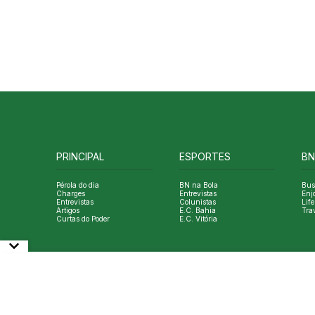
PRINCIPAL
ESPORTES
BN
Pérola do dia
BN na Bola
Bus
Charges
Entrevistas
Enj
Entrevistas
Colunistas
Life
Artigos
E.C. Bahia
Tra
Curtas do Poder
E.C. Vitória
© Copyright Bahia Notícias. All Rights Reserved