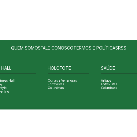
QUEM SOMOS
FALE CONOSCO
TERMOS E POLÍTICAS
RSS
 HALL
HOLOFOTE
SAÚDE
iness Hall
Curtas e Venenosas
Artigos
oy
Entrevistas
Entrevistas
style
Colunistas
Colunistas
velling