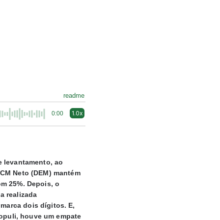
readme
1.0x
0:00
e levantamento, ao
 ACM Neto (DEM) mantém
om 25%. Depois, o
a realizada
 marca dois dígitos. E,
Populi, houve um empate