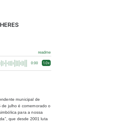
LHERES
readme
1.0x
0:00
tendente municipal de
25 de julho é comemorado o
simbólica para a nossa
ada”, que desde 2001 luta
.