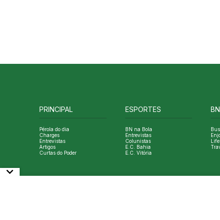
PRINCIPAL
ESPORTES
BN
Pérola do dia
BN na Bola
Bus
Charges
Entrevistas
Enj
Entrevistas
Colunistas
Life
Artigos
E.C. Bahia
Tra
Curtas do Poder
E.C. Vitória
© Copyright Bahia Notícias. All Rights Reserved