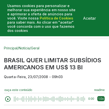
Usamos cookies para personalizar e
melhorar sua experiência em nosso site
e aprimorar a oferta de anúncios para
Aceitar
você. Visite nossa
Política de Cookies
para saber mais. Ao clicar em "aceitar"
você concorda com o uso que fazemos
dos cookies
Curtas do Poder
Artigos
Entrevistas
Podcasts
Principal
/
Notícia
/
Geral
BRASIL QUER LIMITAR SUBSÍDIOS
AMERICANOS EM US$ 13 BI
Quarta-Feira, 23/07/2008 - 09h03
ouça este conteúdo
readme
1.0x
0:00