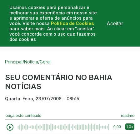
Usamos cookies para personalizar e
melhorar sua experiência em nosso site
e aprimorar a oferta de anúncios para
Aceitar
você. Visite nossa
Política de Cookies
para saber mais. Ao clicar em "aceitar"
você concorda com o uso que fazemos
dos cookies
Curtas do Poder
Artigos
Entrevistas
Podcasts
Principal
/
Notícia
/
Geral
SEU COMENTÁRIO NO BAHIA
NOTÍCIAS
Quarta-Feira, 23/07/2008 - 08h15
ouça este conteúdo
readme
1.0x
0:00