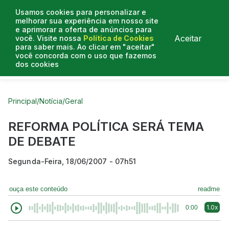
Usamos cookies para personalizar e
melhorar sua experiência em nosso site
e aprimorar a oferta de anúncios para
Aceitar
você. Visite nossa
Política de Cookies
para saber mais. Ao clicar em "aceitar"
você concorda com o uso que fazemos
dos cookies
Curtas do Poder
Artigos
Entrevistas
Podcasts
Principal
/
Notícia
/
Geral
REFORMA POLÍTICA SERÁ TEMA
DE DEBATE
Segunda-Feira, 18/06/2007 - 07h51
ouça este conteúdo
readme
1.0x
0:00