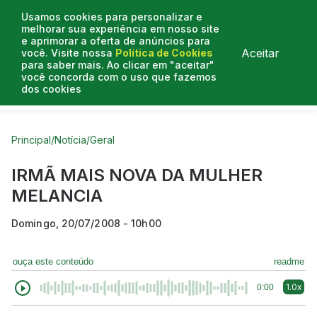
Usamos cookies para personalizar e
melhorar sua experiência em nosso site
e aprimorar a oferta de anúncios para
Aceitar
você. Visite nossa
Política de Cookies
para saber mais. Ao clicar em "aceitar"
você concorda com o uso que fazemos
dos cookies
Curtas do Poder
Artigos
Entrevistas
Podcasts
Principal
/
Notícia
/
Geral
IRMÃ MAIS NOVA DA MULHER
MELANCIA
Domingo, 20/07/2008 - 10h00
ouça este conteúdo
readme
1.0x
0:00