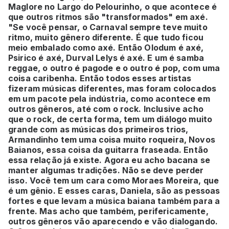
Maglore no Largo do Pelourinho, o que acontece é
que outros ritmos são "transformados" em axé.
"Se você pensar, o Carnaval sempre teve muito
ritmo, muito gênero diferente. É que tudo ficou
meio embalado como axé. Então Olodum é axé,
Psirico é axé, Durval Lelys é axé. E um é samba
reggae, o outro é pagode e o outro é pop, com uma
coisa caribenha. Então todos esses artistas
fizeram músicas diferentes, mas foram colocados
em um pacote pela indústria, como acontece em
outros gêneros, até com o rock. Inclusive acho
que o rock, de certa forma, tem um diálogo muito
grande com as músicas dos primeiros trios,
Armandinho tem uma coisa muito roqueira, Novos
Baianos, essa coisa da guitarra fraseada. Então
essa relação já existe. Agora eu acho bacana se
manter algumas tradições. Não se deve perder
isso. Você tem um cara como Moraes Moreira, que
é um gênio. E esses caras, Daniela, são as pessoas
fortes e que levam a música baiana também para a
frente. Mas acho que também, perifericamente,
outros gêneros vão aparecendo e vão dialogando.