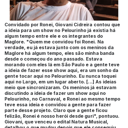
Convidado por Ronei, Giovani Cidreira contou que
a ideia para um show no Pelourinho já existia há
algum tempo entre ele e os integrantes do
Maglore. "Quem me convidou foi Ronei. Na
verdade, eu já estava junto com os meninos da
Maglore há algum tempo, eles são minha banda
desde o começou do ano passado. Estava
morando com eles lá em São Paulo e a gente teve
a ideia de fazer esse show aqui, era um sonho da
gente tocar aqui no Pelourinho. Eu nunca toquei
aqui no Largo, em um lugar aberto. [...] As ideias
meio que sincronizaram. Os meninos já estavam
discutindo a ideia de fazer um show aqui no
Pelourinho, no Carnaval, e Ronei ao mesmo tempo
teve essa ideia e convidou a gente para fazer
parte desse projeto. Claro que a gente ficou
felizão, Ronei é nosso herói desde guri", pontuou.
Giovani, que venceu o edital Natura Musical,
detalhou o que mudou depois que ele conseguiu