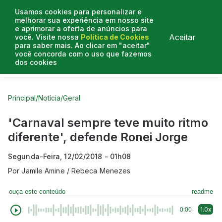
Usamos cookies para personalizar e
melhorar sua experiência em nosso site
e aprimorar a oferta de anúncios para
Aceitar
você. Visite nossa
Política de Cookies
para saber mais. Ao clicar em "aceitar"
você concorda com o uso que fazemos
dos cookies
Curtas do Poder
Artigos
Entrevistas
Podcasts
Principal
/
Notícia
/
Geral
'Carnaval sempre teve muito ritmo
diferente', defende Ronei Jorge
Segunda-Feira, 12/02/2018 - 01h08
Por
Jamile Amine / Rebeca Menezes
ouça este conteúdo
readme
1.0x
0:00