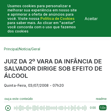
Usamos cookies para personalizar e
melhorar sua experiência em nosso site
e aprimorar a oferta de anúncios para
Aceitar
você. Visite nossa
Política de Cookies
para saber mais. Ao clicar em "aceitar"
você concorda com o uso que fazemos
dos cookies
Curtas do Poder
Artigos
Entrevistas
Podcasts
Principal
/
Notícia
/
Geral
JUIZ DA 2º VARA DA INFÂNCIA DE
SALVADOR DIRIGE SOB EFEITO DE
ÁLCOOL
Quinta-Feira, 03/07/2008 - 07h20
ouça este conteúdo
readme
1.0x
0:00