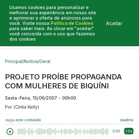
Usamos cookies para personalizar e
melhorar sua experiência em nosso site
e aprimorar a oferta de anúncios para
Aceitar
você. Visite nossa
Política de Cookies
para saber mais. Ao clicar em "aceitar"
você concorda com o uso que fazemos
dos cookies
Curtas do Poder
Artigos
Entrevistas
Podcasts
Principal
/
Notícia
/
Geral
PROJETO PROÍBE PROPAGANDA
COM MULHERES DE BIQUÍNI
Sexta-Feira, 15/06/2007 - 00h00
Por
(Cíntia Kelly)
ouça este conteúdo
readme
1.0x
0:00