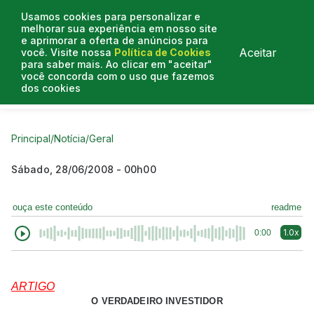
Usamos cookies para personalizar e
melhorar sua experiência em nosso site
e aprimorar a oferta de anúncios para
Aceitar
você. Visite nossa
Política de Cookies
para saber mais. Ao clicar em "aceitar"
você concorda com o uso que fazemos
dos cookies
Curtas do Poder
Artigos
Entrevistas
Podcasts
Principal
/
Notícia
/
Geral
Sábado, 28/06/2008 - 00h00
ouça este conteúdo
readme
1.0x
0:00
ARTIGO
O VERDADEIRO INVESTIDOR